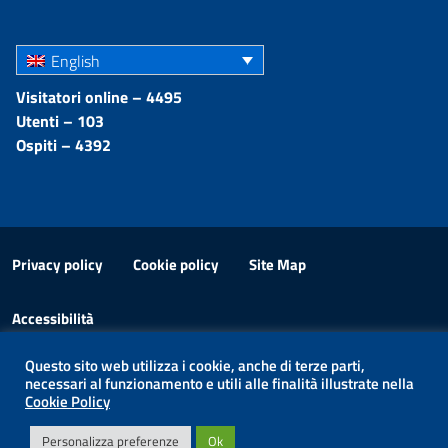
English
Visitatori online – 4495
Utenti – 103
Ospiti – 4392
Privacy policy
Cookie policy
Site Map
Accessibilità
Questo sito web utilizza i cookie, anche di terze parti,
© 2026 Port Authority of the Strait of Messina
necessari al funzionamento e utili alle finalità illustrate nella
Cookie Policy
Personalizza preferenze
Ok