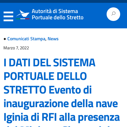
Salta
Passa
Mappa
Barra
Autorità di Sistema
al
alla
del
di
Portuale dello Stretto
contenuto
navigazione
sito
ricerca
●
Comunicati Stampa
,
News
Marzo 7, 2022
I DATI DEL SISTEMA
PORTUALE DELLO
STRETTO Evento di
inaugurazione della nave
Iginia di RFI alla presenza