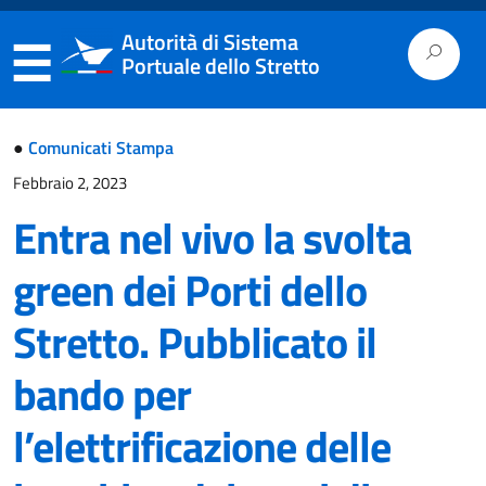
Salta
Passa
Mappa
Barra
Autorità di Sistema
al
alla
del
di
Portuale dello Stretto
contenuto
navigazione
sito
ricerca
●
Comunicati Stampa
Febbraio 2, 2023
Entra nel vivo la svolta
green dei Porti dello
Stretto. Pubblicato il
bando per
l’elettrificazione delle