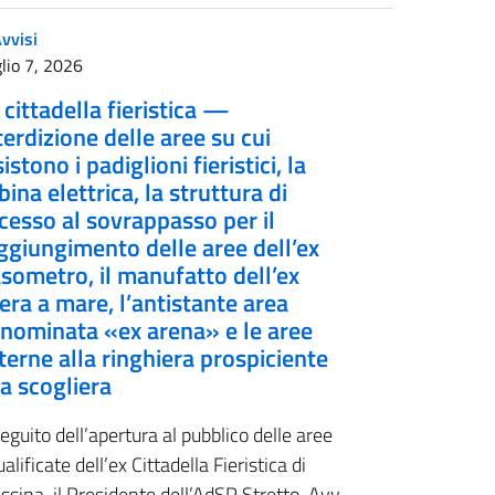
vvisi
lio 7, 2026
 cittadella fieristica —
terdizione delle aree su cui
sistono i padiglioni fieristici, la
bina elettrica, la struttura di
cesso al sovrappasso per il
ggiungimento delle aree dell’ex
sometro, il manufatto dell’ex
rera a mare, l’antistante area
nominata «ex arena» e le aree
terne alla ringhiera prospiciente
la scogliera
eguito dell’apertura al pubblico delle aree
ualificate dell’ex Cittadella Fieristica di
sina, il Presidente dell’AdSP Stretto, Avv.