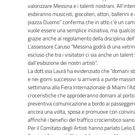
valorizzare Messina e i talenti nostrani. All’int
esibiranno musicisti, giocolieri, attori, ballerini e 
piazza Duomo” conferma che in atto c’è un cam
vuole essere una semplice iniziativa, ma qualco
grazie anche al regolamento della disciplina dell’
L’assessore Caruso “Messina godrà di una vetrina
escluso che tra i visitatori ci sia anche un tale
dall’esibizione dei nostri artisti”.
La dott.ssa Laurà ha evidenziato che “domani sba
e nei giorni successivi si arriverà a punte massi
settimana alla Fiera Internazionale di Miami l’
croceristiche che approderanno domani al porto di
preventiva comunicazione a bordo ai passeggeri p
ancora una volta, sposa e promuove con convinz
affinché i benefici del traffico crocieristico siano a
Per il Comitato degli Artisti hanno parlato Leli