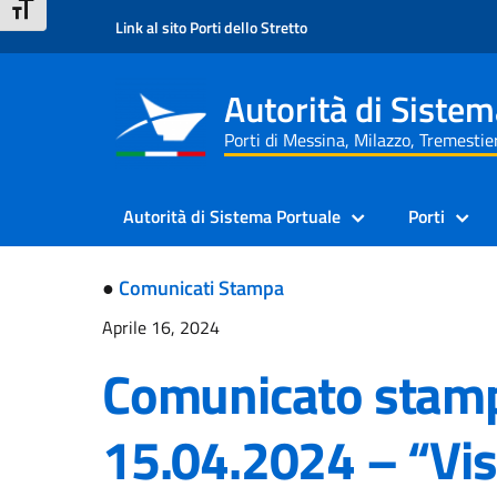
Salta
Passa
Mappa
Barra
ATTIVA/DISATTIVA DIMENSIONE TESTO
Link al sito Porti dello Stretto
al
alla
del
di
contenuto
navigazione
sito
ricerca
Autorità di Sistem
Porti di Messina, Milazzo, Tremestier
Autorità di Sistema Portuale
Porti
●
Comunicati Stampa
Aprile 16, 2024
Comunicato stamp
15.04.2024 – “Visi