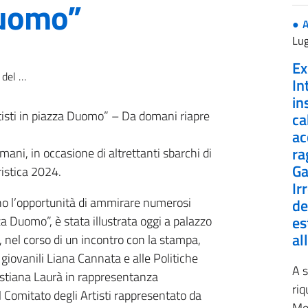
Duomo”
A
Lug
Ex
 piazza Duomo”
In
in
Artisti in piazza Duomo” – Da domani riapre
ca
ac
ra
mani, in occasione di altrettanti sbarchi di
Ga
ristica 2024.
Ir
anno l’opportunità di ammirare numerosi
de
azza Duomo”, è stata illustrata oggi a palazzo
es
al
, nel corso di un incontro con la stampa,
 giovanili Liana Cannata e alle Politiche
A s
ristiana Laurà in rappresentanza
riq
il Comitato degli Artisti rappresentato da
Mes