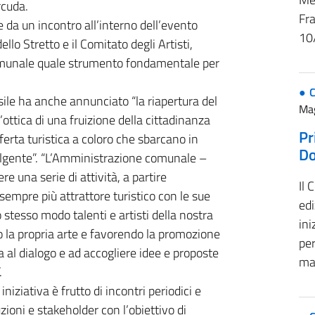
rcuda.
Fr
e da un incontro all’interno dell’evento
10
llo Stretto e il Comitato degli Artisti,
omunale quale strumento fondamentale per
ile ha anche annunciato “la riapertura del
Ma
ottica di una fruizione della cittadinanza
Pr
erta turistica a coloro che sbarcano in
D
volgente”. “L’Amministrazione comunale –
e una serie di attività, a partire
Il
sempre più attrattore turistico con le sue
ed
o stesso modo talenti e artisti della nostra
ini
so la propria arte e favorendo la promozione
per
 al dialogo e ad accogliere idee e proposte
ma
.
iziativa è frutto di incontri periodici e
uzioni e stakeholder con l’obiettivo di