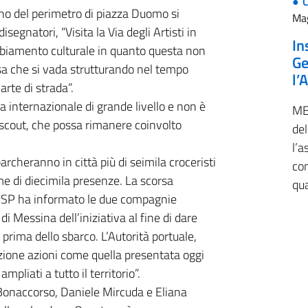
erno del perimetro di piazza Duomo si
Ma
disegnatori, “Visita la Via degli Artisti in
In
biamento culturale in quanto questa non
Ge
sa che si vada strutturando nel tempo
l’
arte di strada”.
 internazionale di grande livello e non è
ME
nt scout, che possa rimanere coinvolto
del
l’
rcheranno in città più di seimila croceristi
con
me di diecimila presenze. La scorsa
qu
AdSP ha informato le due compagnie
 Messina dell’iniziativa al fine di dare
rima dello sbarco. L’Autorità portuale,
ione azioni come quella presentata oggi
mpliati a tutto il territorio”.
o Bonaccorso, Daniele Mircuda e Eliana