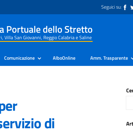
Seguici su:
a Portuale dello Stretto
i, Villa San Giovanni, Reggio Calabria e Saline
Comunicazione
AlboOnline
Amm. Trasparente
Ce
per
ervizio di
Art