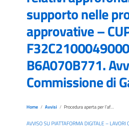
supporto nelle pr
approvative – CUP
F32C21000490005
B6A070B771. Avv
Commissione di G
Home
Avvisi
Procedura aperta per l’affidamento del servizio di redazione dei Piani Regolatori Portuali, dei Porti di Messina, Milazzo, Tremestieri, Villa San Giovanni, Reggio Calabria e Saline Joniche, comprensivi della relativa procedura di valutazione ambientale strategica, e dei relativi approfondimenti tecnici e supporto nelle procedure approvative – CUP: F32C21000490005 – CIG : B6A070B771. Avviso Commissione di Gara
AVVISO SU PIATTAFORMA DIGITALE – LAVORI 