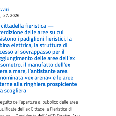
vvisi
lio 7, 2026
 cittadella fieristica —
terdizione delle aree su cui
sistono i padiglioni fieristici, la
bina elettrica, la struttura di
cesso al sovrappasso per il
ggiungimento delle aree dell’ex
sometro, il manufatto dell’ex
rera a mare, l’antistante area
nominata «ex arena» e le aree
terne alla ringhiera prospiciente
la scogliera
eguito dell’apertura al pubblico delle aree
ualificate dell’ex Cittadella Fieristica di
sina, il Presidente dell’AdSP Stretto, Avv.