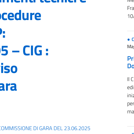
ocedure
Fr
10
:
 – CIG :
Ma
Pr
iso
D
ara
Il
ed
ini
per
ma
COMMISSIONE DI GARA DEL 23.06.2025