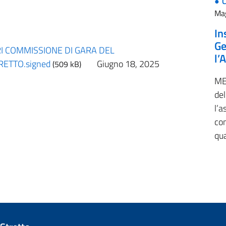
Ma
In
Ge
RI COMMISSIONE DI GARA DEL
l’
RETTO.signed
Giugno 18, 2025
(509 kB)
ME
del
l’
con
qu