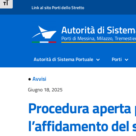
Salta
Passa
Mappa
Barra
ATTIVA/DISATTIVA DIMENSIONE TESTO
Link al sito Porti dello Stretto
al
alla
del
di
contenuto
navigazione
sito
ricerca
Autorità di Sistem
Porti di Messina, Milazzo, Tremestier
Autorità di Sistema Portuale
Porti
●
Avvisi
Giugno 18, 2025
Procedura aperta 
l’affidamento del s