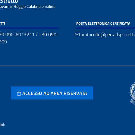
 Stretto
iovanni, Reggio Calabria e Saline
TTI
POSTA ELETTRONICA CERTIFICATA
39 090-6013211
/
+39 090-
protocollo@pec.adspstretto
209
ACCESSO AD AREA RISERVATA
ili