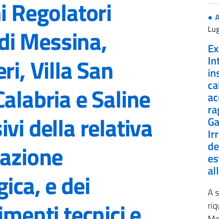
i Regolatori
A
Lug
 di Messina,
Ex
ri, Villa San
In
in
ca
alabria e Saline
ac
ra
vi della relativa
Ga
Ir
de
tazione
es
al
ica, e dei
A s
imenti tecnici e
riq
Mes