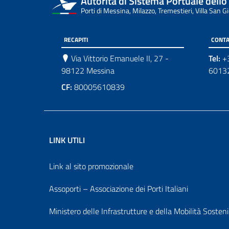
Autorità di Sistema Portuale dello
Porti di Messina, Milazzo, Tremestieri, Villa San G
RECAPITI
CONTA
Via Vittorio Emanuele II, 27 -
Tel:
+
98122 Messina
6013
CF:
80005610839
LINK UTILI
Link al sito promozionale
Assoporti – Associazione dei Porti Italiani
Ministero delle Infrastrutture e della Mobilità Sostenib